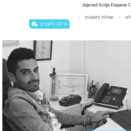
וג
שאלות ותשובות
כניסה ליועצים