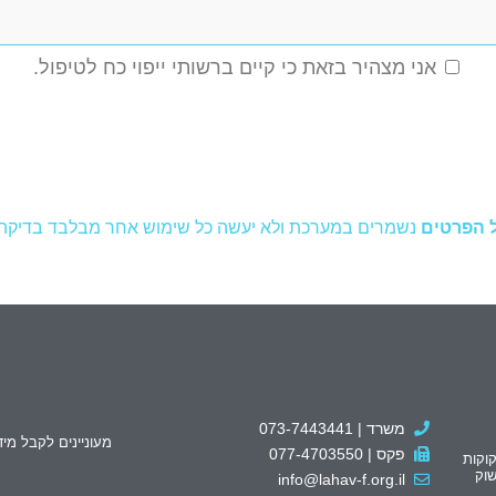
אני מצהיר בזאת כי קיים ברשותי ייפוי כח לטיפול.
 הפרטים
נשמרים במערכת ולא יעשה כל שימוש אחר מבלבד בדיקה 
משרד | 073-7443441
מעוניינים לקבל מיד
פקס | 077-4703550
קוקות
וק
info@lahav-f.org.il