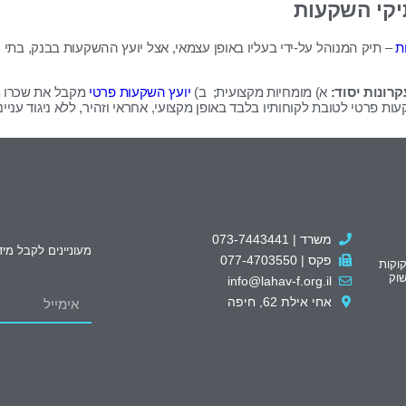
תיקי השקעות
ת
– תיק המנוהל על-ידי בעליו באופן עצמאי, אצל יועץ ההשקעות בבנק, בתי
רונות יסוד:
א) מומחיות מקצועית; ב)
יועץ השקעות פרטי
מקבל את שכרו מה
ת פרטי לטובת לקוחותיו בלבד באופן מקצועי, אחראי וזהיר, ללא ניגוד עניינ
משרד | 073-7443441
מעוניינים לקבל מיד
פקס | 077-4703550
קוקות
וק
info@lahav-f.org.il
אחי אילת 62, חיפה