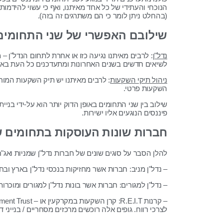
הנוכחי והעתידי של כל אחד מאיתנו, ואף כי עשוי להידמ
(בהחלט ניתן לומר כי הם משתרגים זה בזה).
שילובם האפשרי של שני התחומים
נדל"ן
: לרבים מאיתנו נגיעה כזו או אחרת לתחום הנדל"ן – 
לשיאים חדשים בשנים האחרונות ומתעדכנים כל העת בא
ניהול תיקי השקעות
: לרבים מאיתנו יש תיק השקעות המור
השקעות פרטי.
שילוב בין שני התחומים באופן הדוק יותר הוא על-ידי בנ
פיננסים הנוגעים אליו ישירות.
חברות שונות העוסקות בתחומים שו
להלן הסבר על סוגים שונים של חברות נדל"ן שמניות ואג
– נדל"ן מניב: חברות אשר מחזיקות בנכסי נדל"ן בארץ ובח
– נדל"ן למגורים: חברות אשר בונות נדל"ן למגורים ומוכרות 
לצרכי רווח. גופים אלה רוכשים מרכזים מסחריים / בנייני 