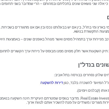
ות כי אלה שני נושאים שונים בתכליתם ובמהותם – הרי שמדובר בשני תחומים
מי בארץ ומי בחו"ל, בין אם יש בבעלותנו נכס ובין אם אנו מתגוררים בשכירות.
מצעות התקשורת בנושא.
כב מניירות ערך בתמהיל מסוים ואשר מנוהל באופנים שונים – באמצעות היו
יית תיק השקעות אשר חלק מסוים ממנו מבוסס על ניירות ערך הקשורים לתחום
נים בנדל"ן
"חים שלהן נסחרים בבורסה בתל-אביב:
ו"ל המיועד להשכרה בלבד, כגון
דירות להשקעה
אותו (קבלנים ויזמים).
– קרנות R.E.I.T: קרן השקעות במקרקעין או – Real Estate Investment Trust. מדובר בגופים ש
דירות מגורים / משרדים על-מנת להשכיר אותם לטווח ארוך.