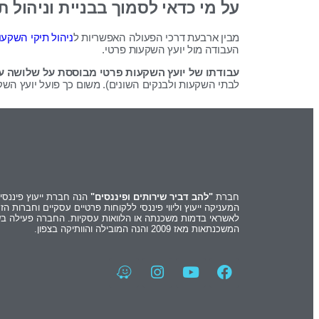
על מי כדאי לסמוך בבניית וניהול 
מבין ארבעת דרכי הפעולה האפשריות ל
ניהול תיקי השקעו
העבודה מול יועץ השקעות פרטי.
עבודתו של יועץ השקעות פרטי מבוססת על שלושה עק
לבתי השקעות ולבנקים השונים). משום כך פועל יועץ השקעו
חברת
"להב דביר שירותים ופיננסים"
הנה חברת ייעוץ פיננסי
המעניקה ייעוץ וליווי פיננסי ללקוחות פרטיים עסקיים וחברות הז
לאשראי בדמות משכנתה או הלוואות עסקיות. החברה פעילה בש
המשכנתאות מאז 2009 והנה המובילה והוותיקה בצפון.