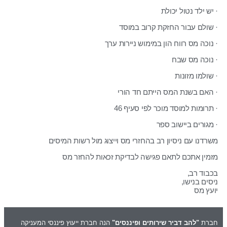
· יש ילד נטול יכולת
· שולם עבור החזקת קרוב במוסד
· נוכה מס רווח הון במימוש ניירות ערך
· נוכה מס שבח
· שולמו מזונות
· האם בשנת המס הייתם חד הורי
· תרומות למוסד מוכר לפי סעיף 46
· מגורים ביישוב ספר
משרדנו עם ניסיון רב בהחזרי מס וייצוג מול רשות המיסים
מזמין אתכם לתאם פגישה לבדיקת זכאות להחזר מס
בכבוד רב,
ניסים בנישו,
יועץ מס
חברת
"להב דביר שירותים ופיננסים"
הנה חברת ייעוץ פיננסי המעניקה