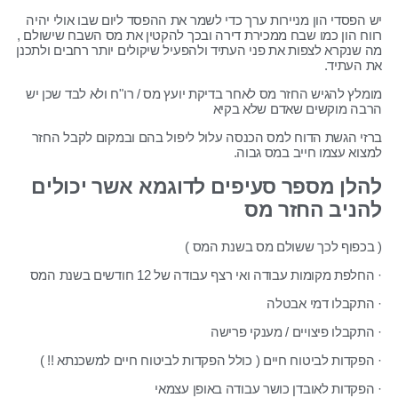
יש הפסדי הון מניירות ערך כדי לשמר את ההפסד ליום שבו אולי יהיה
רווח הון כמו שבח ממכירת דירה ובכך להקטין את מס השבח שישולם ,
מה שנקרא לצפות את פני העתיד ולהפעיל שיקולים יותר רחבים ולתכנן
את העתיד.
מומלץ להגיש החזר מס לאחר בדיקת יועץ מס / רו"ח ולא לבד שכן יש
הרבה מוקשים שאדם שלא בקיא
ברזי הגשת הדוח למס הכנסה עלול ליפול בהם ובמקום לקבל החזר
למצוא עצמו חייב במס גבוה.
להלן מספר סעיפים לדוגמא אשר יכולים
להניב החזר מס
( בכפוף לכך ששולם מס בשנת המס )
· החלפת מקומות עבודה ואי רצף עבודה של 12 חודשים בשנת המס
· התקבלו דמי אבטלה
· התקבלו פיצויים / מענקי פרישה
· הפקדות לביטוח חיים ( כולל הפקדות לביטוח חיים למשכנתא !! )
· הפקדות לאובדן כושר עבודה באופן עצמאי